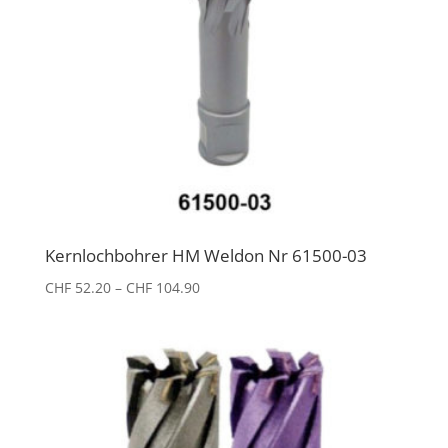
Kernlochbohrer HM Weldon Nr 61500-03
Preisspanne:
CHF
52.20
–
CHF
104.90
CHF 52.20
bis
CHF 104.90