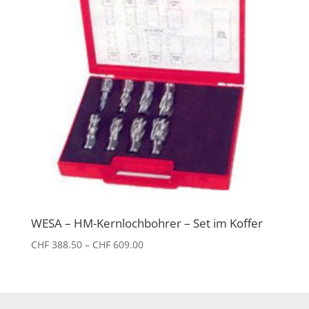
WESA – HM-Kernlochbohrer – Set im Koffer
Preisspanne:
CHF
388.50
–
CHF
609.00
CHF 388.50
bis
CHF 609.00