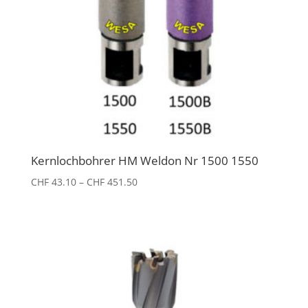
Kernlochbohrer HM Weldon Nr 1500 1550
Preisspanne:
CHF
43.10
–
CHF
451.50
CHF 43.10
bis
CHF 451.50