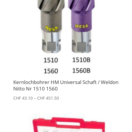
Kernlochbohrer HM Universal Schaft / Weldon
Nitto Nr 1510 1560
Preisspanne:
CHF
43.10
–
CHF
451.50
CHF 43.10
bis
CHF 451.50