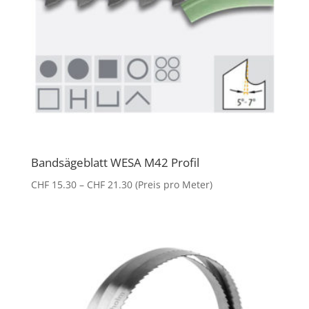
Bandsägeblatt WESA M42 Profil
Preisspanne:
CHF
15.30
–
CHF
21.30
(Preis pro Meter)
CHF 15.30
bis
CHF 21.30