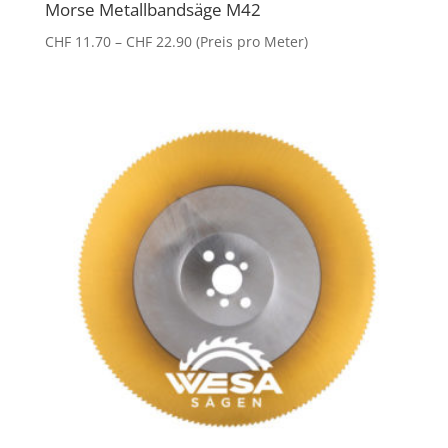
Morse Metallbandsäge M42
Preisspanne:
CHF
11.70
–
CHF
22.90
(Preis pro Meter)
CHF 11.70
bis
CHF 22.90