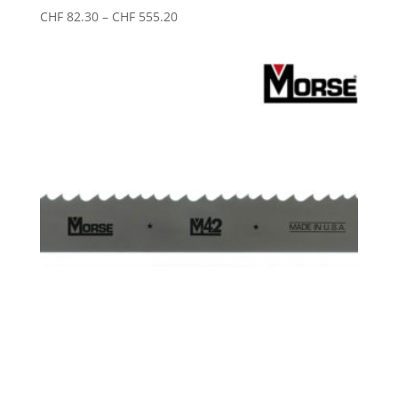
Preisspanne:
CHF
82.30
–
CHF
555.20
CHF 82.30
bis
CHF 555.20