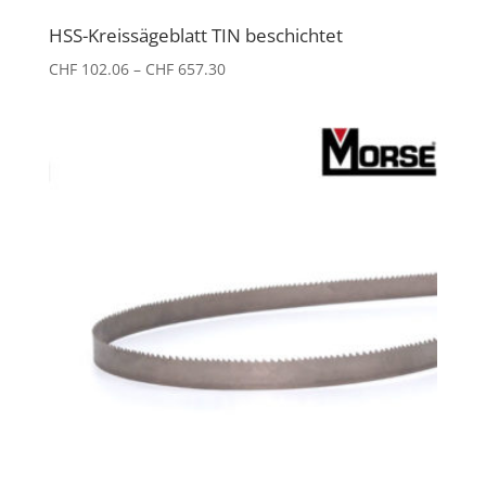
HSS-Kreissägeblatt TIN beschichtet
Preisspanne:
CHF
102.06
–
CHF
657.30
CHF 102.06
bis
CHF 657.30