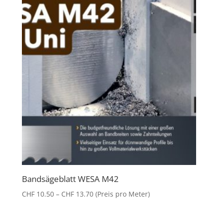
Bandsägeblatt WESA M42
Preisspanne:
CHF
10.50
–
CHF
13.70
(Preis pro Meter)
CHF 10.50
bis