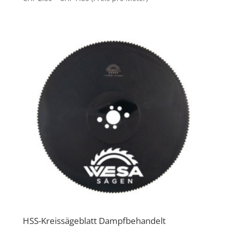
mit
CHF 2.80
5.00
von 5
bis
CHF 7.80
HSS-Kreissägeblatt Dampfbehandelt