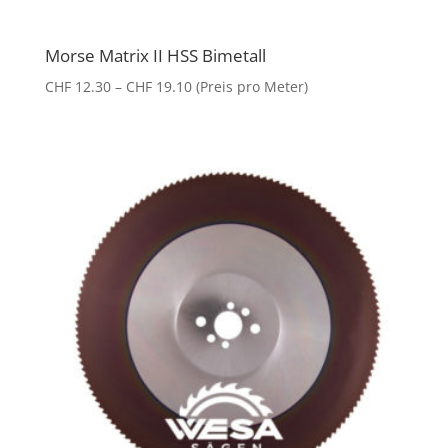
Morse Matrix II HSS Bimetall
Preisspanne:
CHF
12.30
–
CHF
19.10
(Preis pro Meter)
CHF 12.30
bis
CHF 19.10