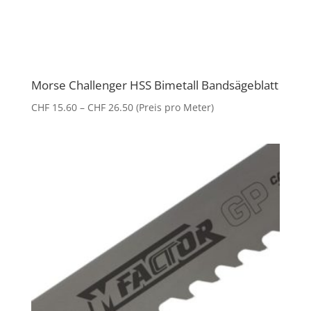
Morse Challenger HSS Bimetall Bandsägeblatt
Preisspanne:
CHF
15.60
–
CHF
26.50
(Preis pro Meter)
CHF 15.60
bis
CHF 26.50