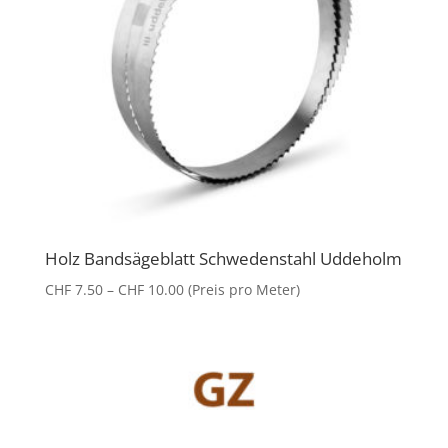
Holz Bandsägeblatt Schwedenstahl Uddeholm
Preisspanne:
CHF
7.50
–
CHF
10.00
(Preis pro Meter)
CHF 7.50
bis
CHF 10.00