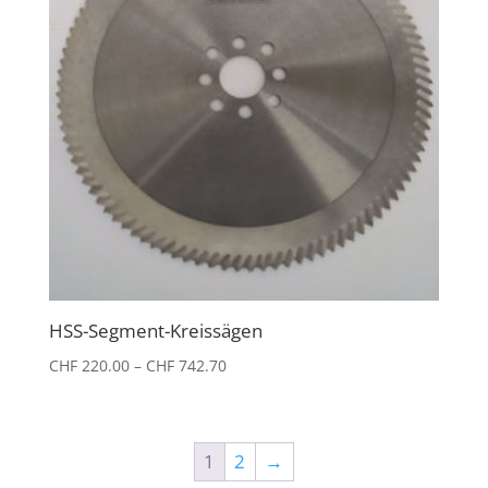
HSS-Segment-Kreissägen
Preisspanne:
CHF
220.00
–
CHF
742.70
CHF 220.00
bis
CHF 742.70
1
2
→