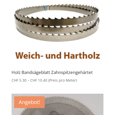
Holz Bandsägeblatt Zahnspitzengehärtet
Preisspanne:
CHF
5.30
–
CHF
10.40
(Preis pro Meter)
CHF 5.30
bis
CHF 10.40
Angebot!