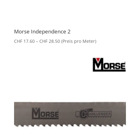
Morse Independence 2
Preisspanne:
CHF
17.60
–
CHF
28.50
(Preis pro Meter)
CHF 17.60
bis
CHF 28.50