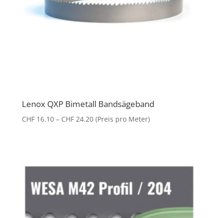
Lenox QXP Bimetall Bandsägeband
Preisspanne:
CHF
16.10
–
CHF
24.20
(Preis pro Meter)
CHF 16.10
bis
CHF 24.20