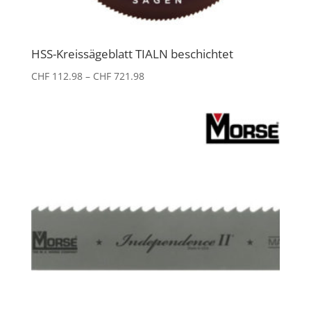
HSS-Kreissägeblatt TIALN beschichtet
Preisspanne:
CHF
112.98
–
CHF
721.98
CHF 112.98
bis
CHF 721.98