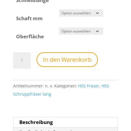
Schneidlänge
Schaft mm
Oberfläche
HSSE-
In den Warenkorb
Co-
8
Alu
Artikelnummer:
n. v.
Kategorien:
HSS Fräser
,
HSS
Schruppfräser
Schruppfräser lang
lang
Nr
1251W
1251WB
Beschreibung
Menge