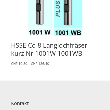
HSSE-Co 8 Langlochfräser
kurz Nr 1001W 1001WB
Preisspanne:
CHF
10.80
–
CHF
186.40
CHF 10.80
bis
CHF 186.40
Kontakt