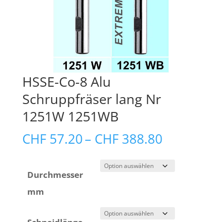
HSSE-Co-8 Alu
Schruppfräser lang Nr
1251W 1251WB
Preisspan
CHF
57.20
–
CHF
388.80
CHF 57.2
bis
Durchmesser
CHF 388.
mm