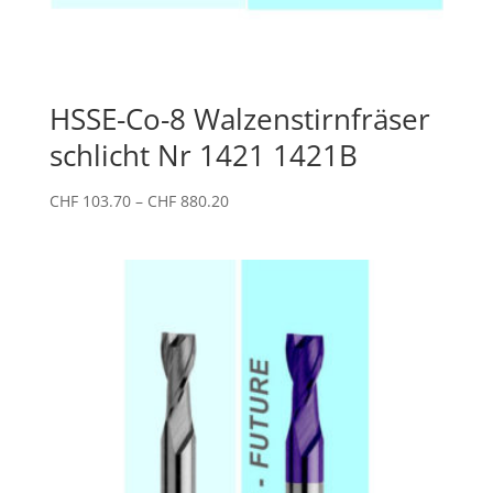
HSSE-Co-8 Walzenstirnfräser
schlicht Nr 1421 1421B
Preisspanne:
CHF
103.70
–
CHF
880.20
CHF 103.70
bis
CHF 880.20