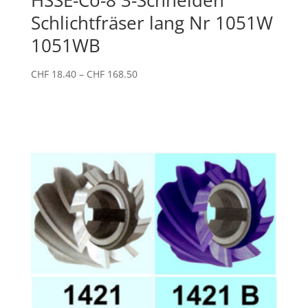
Schlichtfräser lang Nr 1051W
1051WB
Preisspanne:
CHF
18.40
–
CHF
168.50
CHF 18.40
bis
CHF 168.50