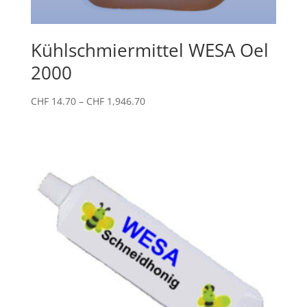
Kühlschmiermittel WESA Oel
2000
Preisspanne:
CHF
14.70
–
CHF
1,946.70
CHF 14.70
bis
CHF 1,946.70